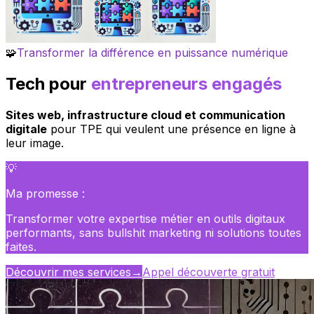
🧩
Transformer la différence en puissance numérique
Tech pour
entrepreneurs engagés
Sites web, infrastructure cloud et communication
digitale
pour TPE qui veulent une présence en ligne à
leur image.
💡
Ma promesse :
Transformer votre expertise métier en outils digitaux
performants, sans bullshit marketing ni solutions toutes
faites.
Découvrir mes services
→
Appel découverte gratuit